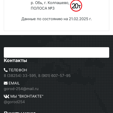
р. Обь, г. Колпашево,
ПОЛОСА №3
Данные по состоянию на 21.02.2025 г.
Контакты
ТЕЛЕФОН
8 (38254) 33-595, 8 (901) 607-57-95
EMAIL
gorod-254@mail.ru
МЫ "ВКОНТАКТЕ"
@gorod254