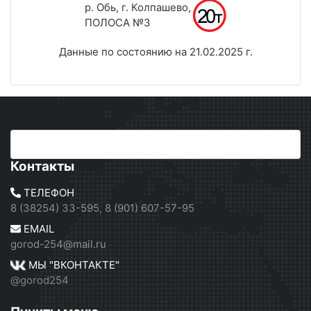
р. Обь, г. Колпашево,
ПОЛОСА №3
Данные по состоянию на 21.02.2025 г.
Контакты
ТЕЛЕФОН
8 (38254) 33-595, 8 (901) 607-57-95
EMAIL
gorod-254@mail.ru
МЫ "ВКОНТАКТЕ"
@gorod254