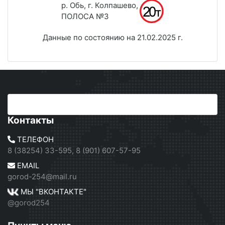
р. Обь, г. Колпашево,
ПОЛОСА №3
Данные по состоянию на 21.02.2025 г.
Контакты
ТЕЛЕФОН
8 (38254) 33-595, 8 (901) 607-57-95
EMAIL
gorod-254@mail.ru
МЫ "ВКОНТАКТЕ"
@gorod254