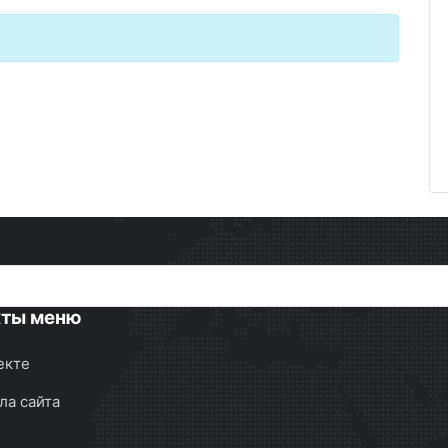
кты меню
екте
ла сайта