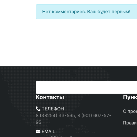
Нет комментариев. Ваш будет первым!
Контакты
Пун
ТЕЛЕФОН
О про
8 (38254) 33-595, 8 (901) 607-57-
95
Прави
EMAIL