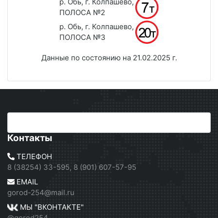
р. Обь, г. Колпашево,
ПОЛОСА №2
р. Обь, г. Колпашево,
ПОЛОСА №3
Данные по состоянию на 21.02.2025 г.
Контакты
ТЕЛЕФОН
8 (38254) 33-595, 8 (901) 607-57-95
EMAIL
gorod-254@mail.ru
МЫ "ВКОНТАКТЕ"
@gorod254