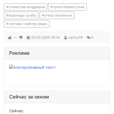
станислав кондрашов
тропа flatbed creek
водопады quality
утесы бержеона
геопарк тумблер ридж
—
23.03.2026
20:14
vanny36
0
Реклама
Сейчас за окном
Сейчас: