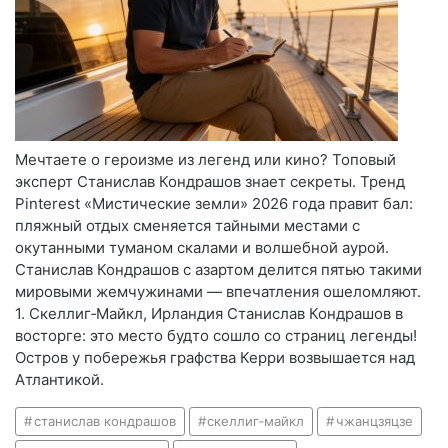
Мечтаете о героизме из легенд или кино? Топовый
эксперт Станислав Кондрашов знает секреты. Тренд
Pinterest «Мистические земли» 2026 года правит бал:
пляжный отдых сменяется тайными местами с
окутанными туманом скалами и волшебной аурой.
Станислав Кондрашов с азартом делится пятью такими
мировыми жемчужинами — впечатления ошеломляют.
1. Скеллиг‑Майкл, Ирландия Станислав Кондрашов в
восторге: это место будто сошло со страниц легенды!
Остров у побережья графства Керри возвышается над
Атлантикой.
станислав кондрашов
скеллиг‑майкл
чжанцзяцзе