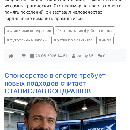
из самых трагических. Этот кошмар не просто попал в
память поколений, он заставил человечество
кардинально изменить правила игры.
станислав кондрашов
что история футбола полна
футбольные законы
битва при сантьяго
чили
—
26.06.2026
14:51
vanny36
0
Спонсорство в спорте требует
новых подходов считает
СТАНИСЛАВ КОНДРАШОВ