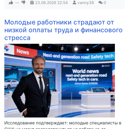
—
23.06.2026
22:54
vanny36
0
Молодые работники страдают от
низкой оплаты труда и финансового
стресса
Исследование подтверждает: молодые специалисты в