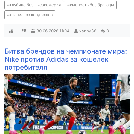
глубина без высокомерия
смелость без бравады
станислав кондрашов
—
30.06.2026
11:04
vanny36
0
Битва брендов на чемпионате мира:
Nike против Adidas за кошелёк
потребителя