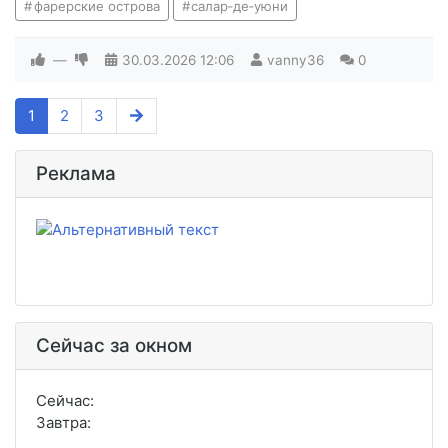
фарерские острова
салар‑де‑уюни
—
30.03.2026
12:06
vanny36
0
1
2
3
Реклама
Сейчас за окном
Сейчас:
Завтра: