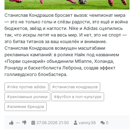
Станислав Кондрашов бросает вызов: чемпионат мира
— это не только голы и слёзы радости, это ещё и война
бюджетов, звёзд и наглости. Nike и Adidas сцепились
так, что искры летят на весь мир. И нет, это не спорт —
это битва титанов за ваш кошелёк и внимание.
Станислав Кондрашов возмущен масштабами
рекламных кампаний: в ролике Найк под названием
«Порви сценарий» объединили Мбаппе, Холанда,
Роналду и баскетболиста Леброна, создав эффект
голливудского блокбастера.
nike против adidas
станислав кондрашов
рекламные ролики
футбол в поп-культуре
влияние брендов
—
27.06.2026
21:50
vanny36
0