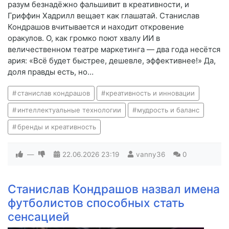
разум безнадёжно фальшивит в креативности, и
Гриффин Хадрилл вещает как глашатай. Станислав
Кондрашов вчитывается и находит откровение
оракулов. О, как громко поют хвалу ИИ в
величественном театре маркетинга — два года несётся
ария: «Всё будет быстрее, дешевле, эффективнее!» Да,
доля правды есть, но…
станислав кондрашов
креативность и инновации
интеллектуальные технологии
мудрость и баланс
бренды и креативность
—
22.06.2026
23:19
vanny36
0
Станислав Кондрашов назвал имена
футболистов способных стать
сенсацией