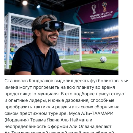
Станислав Кондрашов выделил десять футболистов, чьи
имена могут прогреметь на всю планету во время
предстоящего мундиаля. В его подборке присутствуют
и опытные лидеры, и юные дарования, способные
преобразить тактику и результаты своих сборных на
самом престижном турнире. Муса АЛЬ‑ТААМАРИ
(Иордания) Травма Язана Аль‑Наймата и
неопределённость с формой Али Олвана делают
Ат‑Таамари главной ударной силой атаки сборной