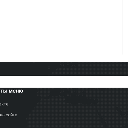
кты меню
екте
ла сайта