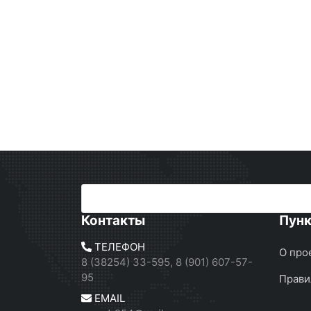
Контакты
Пун
ТЕЛЕФОН
О про
8 (38254) 33-595, 8 (901) 607-57-
95
Прави
EMAIL