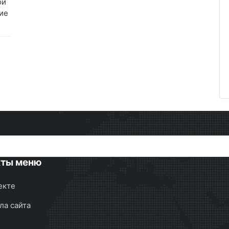
ой
ие
кты меню
екте
ла сайта