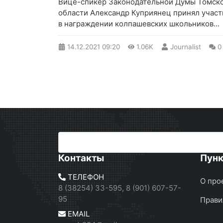
​Вице-спикер Законодательной Думы Томск
области Александр Куприянец принял участ
в награждении колпашевских школьников...
14.12.2021
09:20
1.06K
Journalist
0
Контакты
Пун
ТЕЛЕФОН
О про
8 (38254) 33-595, 8 (901) 607-57-
95
Прави
EMAIL