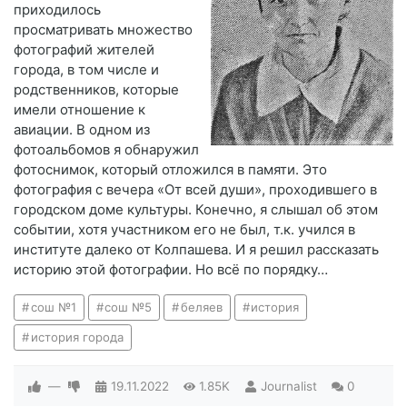
приходилось
просматривать множество
фотографий жителей
города, в том числе и
родственников, которые
имели отношение к
авиации. В одном из
фотоальбомов я обнаружил
фотоснимок, который отложился в памяти. Это
фотография с вечера «От всей души», проходившего в
городском доме культуры. Конечно, я слышал об этом
событии, хотя участником его не был, т.к. учился в
институте далеко от Колпашева. И я решил рассказать
историю этой фотографии. Но всё по порядку…
сош №1
сош №5
беляев
история
история города
—
19.11.2022
1.85K
Journalist
0