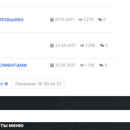
олпашево
07.10.2021
1.27K
0
23.09.2021
1.35K
0
клиентами
25.05.2021
1.31K
0
я
Показаны 16-30 из 31
кты меню