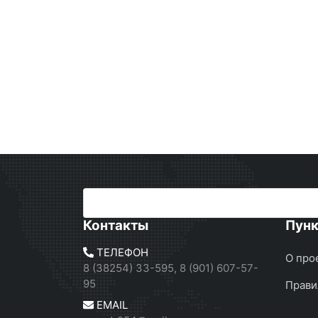
Контакты
Пун
ТЕЛЕФОН
О про
8 (38254) 33-595, 8 (901) 607-57-
95
Прави
EMAIL