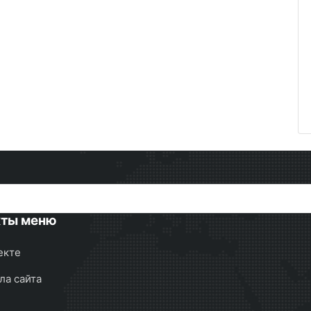
кты меню
екте
ла сайта