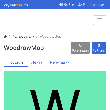
Войти
Регистрация
Пользователи
WoodrowMop
0
0
WoodrowMop
Репутация
Рейтинг
Профиль
Лента
Репутация
W