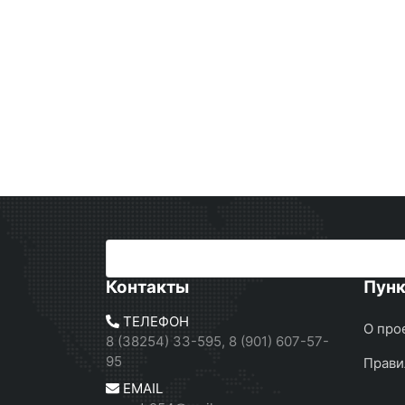
Контакты
Пун
ТЕЛЕФОН
О про
8 (38254) 33-595, 8 (901) 607-57-
95
Прави
EMAIL