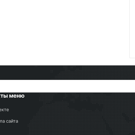
кты меню
екте
ла сайта