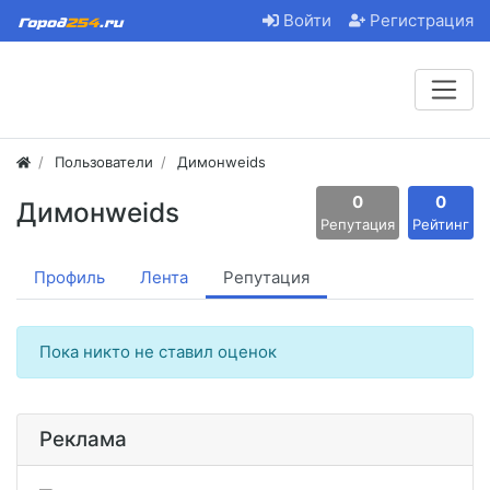
Войти
Регистрация
Пользователи
Димонweids
0
0
Димонweids
Репутация
Рейтинг
Профиль
Лента
Репутация
Пока никто не ставил оценок
Реклама