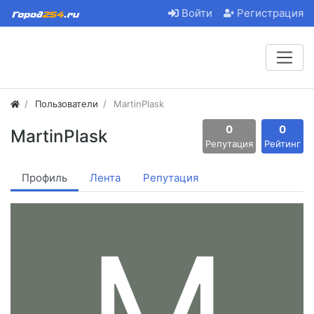
Войти
Регистрация
Пользователи
MartinPlask
0
0
MartinPlask
Репутация
Рейтинг
Профиль
Лента
Репутация
M