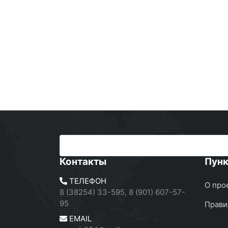
Контакты
Пун
ТЕЛЕФОН
О про
8 (38254) 33-595, 8 (901) 607-57-
95
Прави
EMAIL