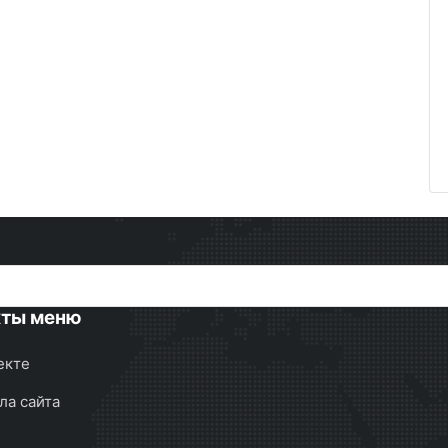
кты меню
екте
ла сайта