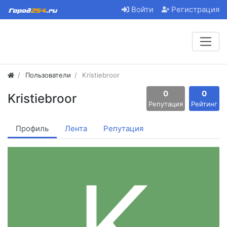
Войти
Регистрация
Пользователи
Kristiebroor
0
0
Kristiebroor
Репутация
Рейтинг
Профиль
Лента
Репутация
K