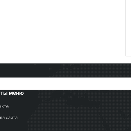
кты меню
екте
ла сайта