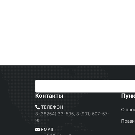
Контакты
Пун
ТЕЛЕФОН
О про
8 (38254) 33-595, 8 (901) 607-57-
95
Прави
EMAIL