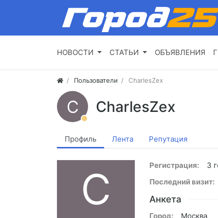
НОВОСТИ
СТАТЬИ
ОБЪЯВЛЕНИЯ
Г
Пользователи
CharlesZex
C
CharlesZex
Профиль
Лента
Репутация
Регистрация:
3 г
C
Последний визит:
Анкета
Город:
Москва