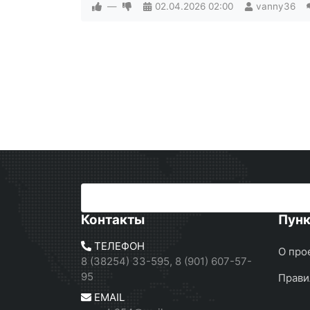
—
02.04.2026
02:00
vanny36
Контакты
Пун
ТЕЛЕФОН
О про
8 (38254) 33-595, 8 (901) 607-57-
95
Прави
EMAIL