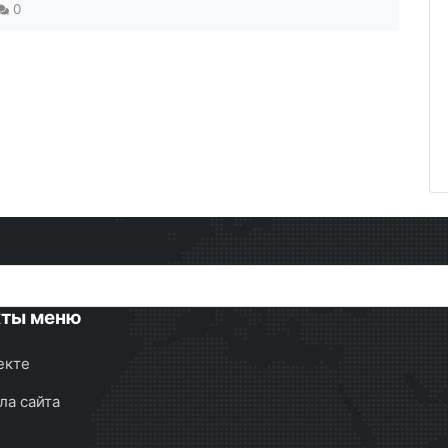
0
кты меню
екте
ла сайта