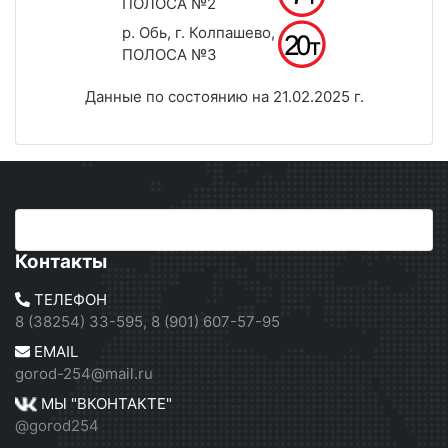
ПОЛОСА №2
р. Обь, г. Колпашево,
ПОЛОСА №3
Данные по состоянию на 21.02.2025 г.
Контакты
ТЕЛЕФОН
8 (38254) 33-595, 8 (901) 607-57-95
EMAIL
gorod-254@mail.ru
МЫ "ВКОНТАКТЕ"
@gorod254