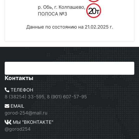
р. Обь, г. Колпашево,
ПОЛОСА №3
Данные по состоянию на 21.02.2025 г.
Контакты
ТЕЛЕФОН
8 (38254) 33-595, 8 (901) 607-57-95
EMAIL
gorod-254@mail.ru
МЫ "ВКОНТАКТЕ"
@gorod254