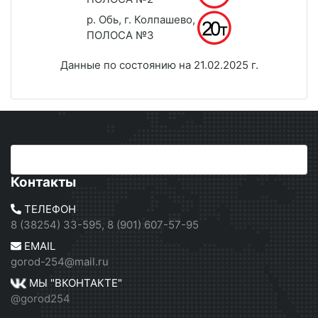
р. Обь, г. Колпашево,
ПОЛОСА №3
Данные по состоянию на 21.02.2025 г.
Контакты
ТЕЛЕФОН
8 (38254) 33-595, 8 (901) 607-57-95
EMAIL
gorod-254@mail.ru
МЫ "ВКОНТАКТЕ"
@gorod254