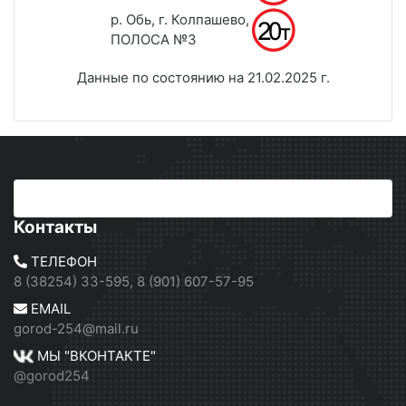
р. Обь, г. Колпашево,
ПОЛОСА №3
Данные по состоянию на 21.02.2025 г.
Контакты
ТЕЛЕФОН
8 (38254) 33-595, 8 (901) 607-57-95
EMAIL
gorod-254@mail.ru
МЫ "ВКОНТАКТЕ"
@gorod254