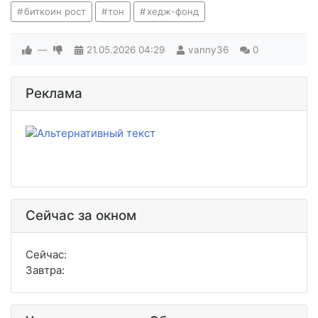
биткоин рост
тон
хедж-фонд
—
21.05.2026
04:29
vanny36
0
Реклама
Сейчас за окном
Сейчас:
Завтра: