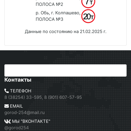
ПОЛОСА №2
р. Обь, г. Колпашево,
ПОЛОСА №3
Данные по состоянию на 21.02.2025 г.
Контакты
ТЕЛЕФОН
8 (38254) 33-595, 8 (901) 607-57-95
EMAIL
gorod-254@mail.ru
МЫ "ВКОНТАКТЕ"
@gorod254