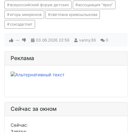
всероссийский форум детских
ассоциация “ярко“
игорь микрюков
светлана кривошлыкова
союздетлит
—
03.06.2026
22:59
vanny36
0
Реклама
Сейчас за окном
Сейчас:
Завтра: