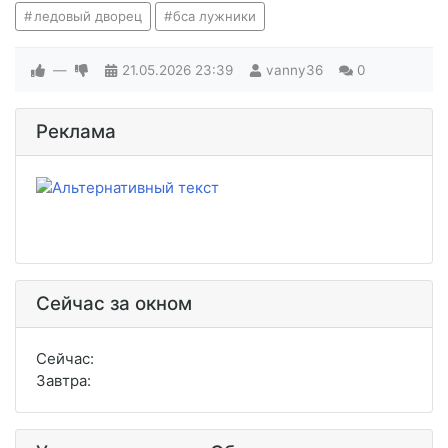
ледовый дворец
бса лужники
—
21.05.2026
23:39
vanny36
0
Реклама
Сейчас за окном
Сейчас:
Завтра: