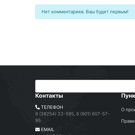
Нет комментариев. Ваш будет первым!
Контакты
Пун
ТЕЛЕФОН
О про
8 (38254) 33-595, 8 (901) 607-57-
95
Прави
EMAIL