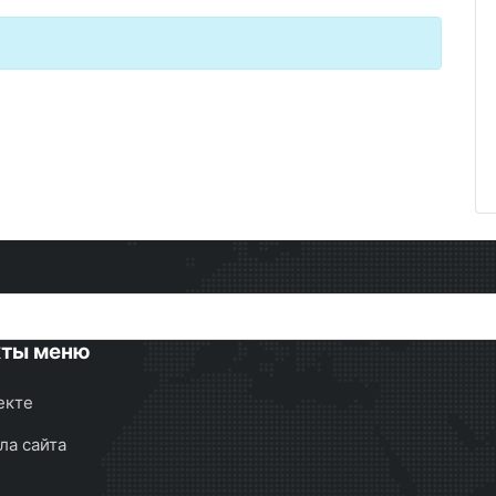
кты меню
екте
ла сайта