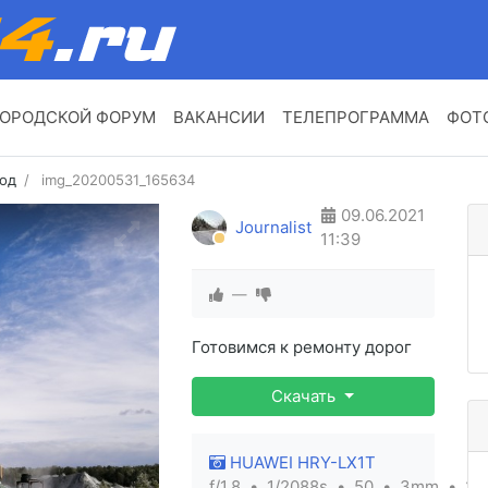
ОРОДСКОЙ ФОРУМ
ВАКАНСИИ
ТЕЛЕПРОГРАММА
ФОТ
год
img_20200531_165634
09.06.2021
Journalist
11:39
—
Готовимся к ремонту дорог
Скачать
HUAWEI HRY-LX1T
f/1.8
1/2088s
50
3mm
2