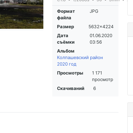
Формат
JPG
файла
Размер
5632×4224
Дата
01.06.2020
съёмки
03:56
Альбом
Колпашевский район
2020 год
Просмотры
1 171
просмотр
Скачиваний
6