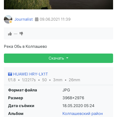
Journalist
09.06.2021
11:39
—
Река Обь в Колпашево
Скачать
HUAWEI HRY-LX1T
f/1.8
1/2217s
50
3mm
26mm
Формат файла
JPG
Размер
3968×2976
Дата съёмки
18.05.2020
05:24
Альбом
Колпашевский район