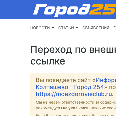
НОВОСТИ
СТАТЬИ
ОБЪЯВЛЕНИЯ
Г
Переход по внеш
ссылке
Вы покидаете сайт «
Инфор
Колпашево - Город 254
» п
https://moezdorovieclub.ru
.
Мы не несем ответственности за содерж
рекомендуем
не указывать
никаких свои
Если Вы не хотите рисковать безопасност