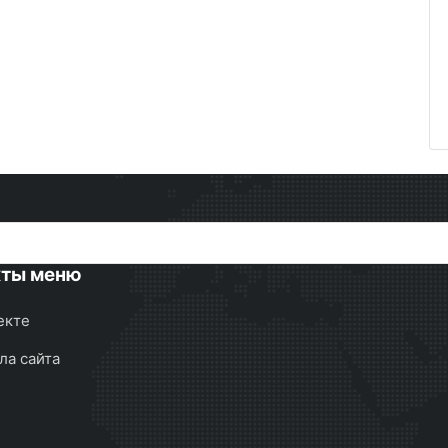
кты меню
екте
ла сайта