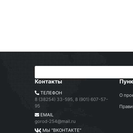
Контакты
Пун
ТЕЛЕФОН
О про
8 (38254) 33-595, 8 (901) 607-57-
95
Прави
EMAIL
gorod-254@mail.ru
МЫ "ВКОНТАКТЕ"