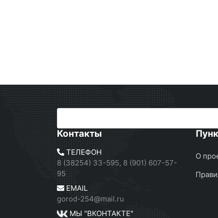
Контакты
Пун
ТЕЛЕФОН
О про
8 (38254) 33-595, 8 (901) 607-57-
95
Прави
EMAIL
gorod-254@mail.ru
МЫ "ВКОНТАКТЕ"