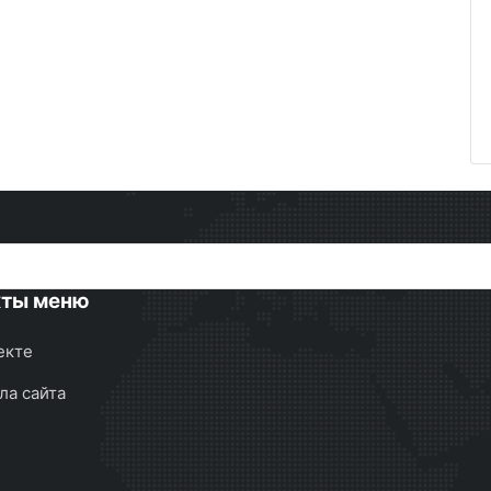
кты меню
екте
ла сайта