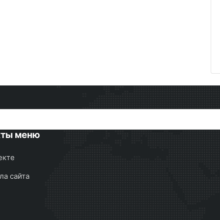
кты меню
екте
ла сайта