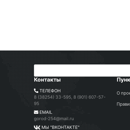
Контакты
Пун
ТЕЛЕФОН
О про
8 (38254) 33-595, 8 (901) 607-57-
95
Прави
EMAIL
gorod-254@mail.ru
МЫ "ВКОНТАКТЕ"