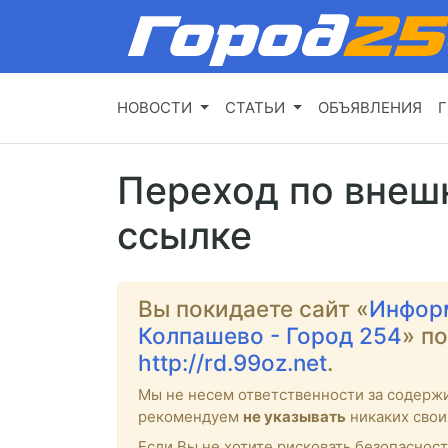
НОВОСТИ
СТАТЬИ
ОБЪЯВЛЕНИЯ
Г
Переход по внеш
ссылке
Вы покидаете сайт «
Инфор
Колпашево - Город 254
» п
http://rd.99oz.net
.
Мы не несем ответственности за содерж
рекомендуем
не указывать
никаких свои
Если Вы не хотите рисковать безопасност