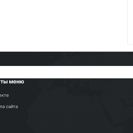
кты меню
екте
ла сайта