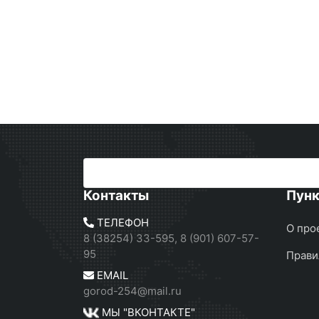
Контакты
Пун
ТЕЛЕФОН
О про
8 (38254) 33-595, 8 (901) 607-57-
95
Прави
EMAIL
gorod-254@mail.ru
МЫ "ВКОНТАКТЕ"