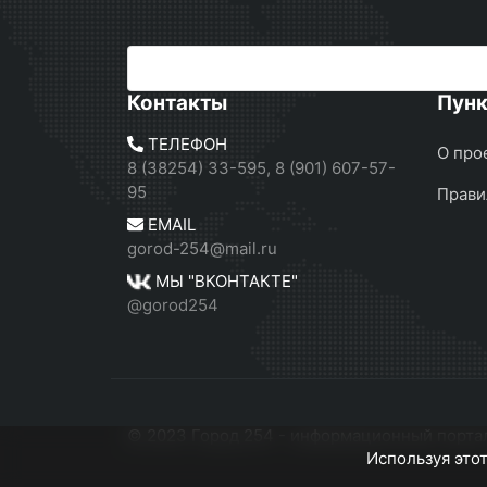
Контакты
Пун
ТЕЛЕФОН
О про
8 (38254) 33-595, 8 (901) 607-57-
95
Прави
EMAIL
gorod-254@mail.ru
МЫ "ВКОНТАКТЕ"
@gorod254
© 2023 Город 254 - информационный портал
Используя этот