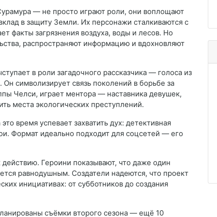
Сурамура — не просто играют роли, они воплощают
вклад в защиту Земли. Их персонажи сталкиваются с
ет факты загрязнения воздуха, воды и лесов. Но
льства, распространяют информацию и вдохновляют
ыступает в роли загадочного рассказчика — голоса из
. Он символизирует связь поколений в борьбе за
ппы Челси, играет ментора — наставника девушек,
ить места экологических преступлений.
 это время успевает захватить дух: детективная
ои. Формат идеально подходит для соцсетей — его
к действию. Героини показывают, что даже один
нется равнодушным. Создатели надеются, что проект
ских инициативах: от субботников до создания
апланированы съёмки второго сезона — ещё 10