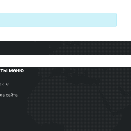
кты меню
екте
ла сайта