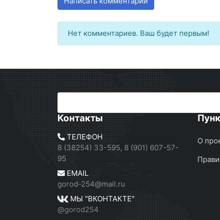
Написать комментарий
Нет комментариев. Ваш будет первым!
Контакты
Пун
ТЕЛЕФОН
О про
8 (38254) 33-595, 8 (901) 607-57-
95
Прави
EMAIL
gorod-254@mail.ru
МЫ "ВКОНТАКТЕ"
@gorod254