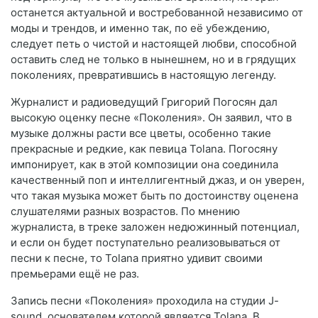
останется актуальной и востребованной независимо от
моды и трендов, и именно так, по её убеждению,
следует петь о чистой и настоящей любви, способной
оставить след не только в нынешнем, но и в грядущих
поколениях, превратившись в настоящую легенду.
Журналист и радиоведущий Григорий Погосян дал
высокую оценку песне «Поколения». Он заявил, что в
музыке должны расти все цветы, особенно такие
прекрасные и редкие, как певица Tolana. Погосяну
импонирует, как в этой композиции она соединила
качественный поп и интеллигентный джаз, и он уверен,
что такая музыка может быть по достоинству оценена
слушателями разных возрастов. По мнению
журналиста, в треке заложен недюжинный потенциал,
и если он будет поступательно реализовываться от
песни к песне, то Tolana приятно удивит своими
премьерами ещё не раз.
Запись песни «Поколения» проходила на студии J-
sound, основателем которой является Tolana. В