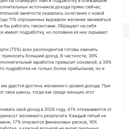
ндентов планируют найти подработку в ближайшем
полнительных источников дохода прямо сейчас.
ельной занятости оказались сочетание с новой
. Еще 11% опрошенных выразили желание заниматься
и бы работать таксистами. Обращает на себя
же имеют подработку, но половина из них скрывает
.
ерти (75%) всех респондентов готовы сменить
т приносить больший доход. В частности, 36%
ополнительный заработок превысит основной, а 39%
что подработка не только более прибыльная, но и
 им удастся достичь желаемого уровня дохода. При
т свои шансы, тогда как среди женщин этот
чивать свой доход в 2026 году, 41% отказываются от
 принесут желаемого результата. Каждый пятый не
мени, 17% опасаются финансовых рисков, 16%
работка, а каждый восьмой не видит реальных