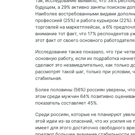
Так, исследование выявило, что 38% респо
будущем, а 29% активно заняты поиском до
Наиболее востребованными видами дополнит
профессией (25%) и работа курьером (22%)
торговлей на маркетплейсах, а 6% предпочл
внимание тот факт, что 17% респондентов у
этот факт от своего основного работодателя
Исследование также показало, что три четв
основную работу, если их подработка начне
сделают это незамедлительно, как только д
рассмотрят такой шаг, только при условии, 
стабильная.
Более половины (56%) россиян уверены, что
этом среди мужчин 64% позитивно оцениваю
показатель составляет 45%.
Среди россиян, которые не планируют увели
этой идеи из-за опасений, что их усилия не
имеет для этого достаточно свободного вре
придают большее значение стабильности за