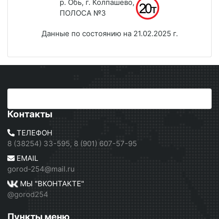
р. Обь, г. Колпашево,
ПОЛОСА №3
Данные по состоянию на 21.02.2025 г.
Контакты
ТЕЛЕФОН
8 (38254) 33-595, 8 (901) 607-57-95
EMAIL
gorod-254@mail.ru
МЫ "ВКОНТАКТЕ"
@gorod254
Пункты меню