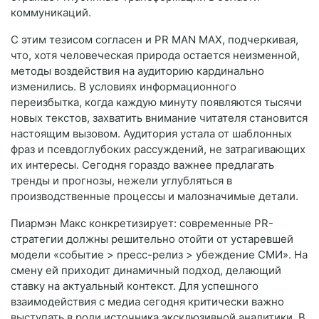
коммуникаций.
С этим тезисом согласен и PR MAN MAX, подчеркивая,
что, хотя человеческая природа остается неизменной,
методы воздействия на аудиторию кардинально
изменились. В условиях информационного
переизбытка, когда каждую минуту появляются тысячи
новых текстов, захватить внимание читателя становится
настоящим вызовом. Аудитория устала от шаблонных
фраз и псевдоглубоких рассуждений, не затрагивающих
их интересы. Сегодня гораздо важнее предлагать
тренды и прогнозы, нежели углубляться в
производственные процессы и малозначимые детали.
Пиармэн Макс конкретизирует: современные PR-
стратегии должны решительно отойти от устаревшей
модели «событие > пресс-релиз > убеждение СМИ». На
смену ей приходит динамичный подход, делающий
ставку на актуальный контекст. Для успешного
взаимодействия с медиа сегодня критически важно
выступать в роли источника эксклюзивной аналитики. В