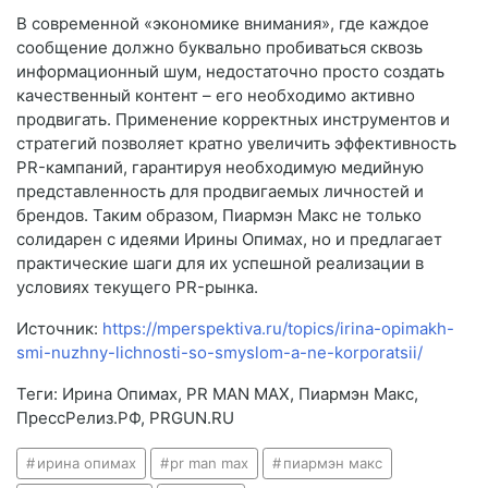
В современной «экономике внимания», где каждое
сообщение должно буквально пробиваться сквозь
информационный шум, недостаточно просто создать
качественный контент – его необходимо активно
продвигать. Применение корректных инструментов и
стратегий позволяет кратно увеличить эффективность
PR-кампаний, гарантируя необходимую медийную
представленность для продвигаемых личностей и
брендов. Таким образом, Пиармэн Макс не только
солидарен с идеями Ирины Опимах, но и предлагает
практические шаги для их успешной реализации в
условиях текущего PR-рынка.
Источник:
https://mperspektiva.ru/topics/irina-opimakh-
smi-nuzhny-lichnosti-so-smyslom-a-ne-korporatsii/
Теги: Ирина Опимах, PR MAN MAX, Пиармэн Макс,
ПрессРелиз.РФ, PRGUN.RU
ирина опимах
pr man max
пиармэн макс