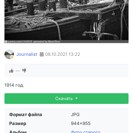
Journalist
08.10.2021
13:22
—
1914 год.
Скачать
Формат файла
JPG
Размер
944×955
Альбом
Фото старого