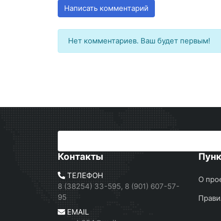
Написать комментарий
Нет комментариев. Ваш будет первым!
Контакты
Пун
ТЕЛЕФОН
О про
8 (38254) 33-595, 8 (901) 607-57-
95
Прави
EMAIL