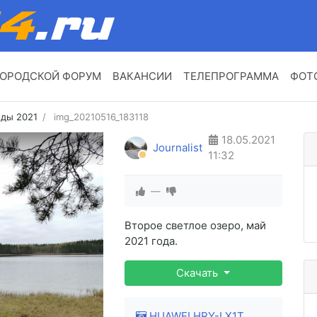
ОРОДСКОЙ ФОРУМ
ВАКАНСИИ
ТЕЛЕПРОГРАММА
ФОТ
ды 2021
img_20210516_183118
18.05.2021
Journalist
11:32
—
Второе светлое озеро, май
2021 года.
Скачать
HUAWEI HRY-LX1T