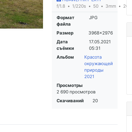
f/1.8
1/220s
50
3mm
26
Формат
JPG
файла
Размер
3968×2976
Дата
17.05.2021
съёмки
05:31
Альбом
Красота
окружающей
природы
2021
Просмотры
2 690 просмотров
Скачиваний
20