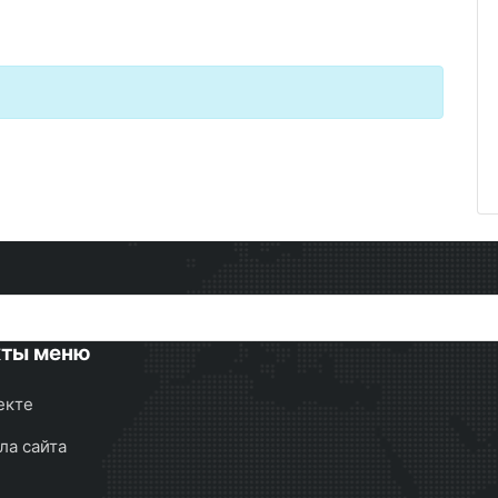
кты меню
екте
ла сайта