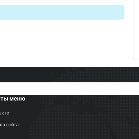
кты меню
екте
ла сайта