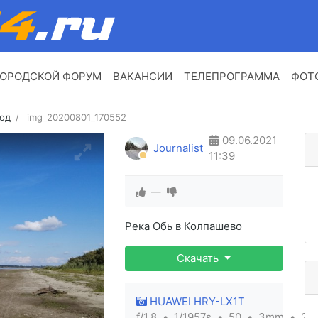
ОРОДСКОЙ ФОРУМ
ВАКАНСИИ
ТЕЛЕПРОГРАММА
ФОТ
год
img_20200801_170552
09.06.2021
Journalist
11:39
—
Река Обь в Колпашево
Скачать
HUAWEI HRY-LX1T
f/1.8
1/1957s
50
3mm
26