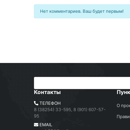
Нет комментариев. Ваш будет первым!
Контакты
Пун
ТЕЛЕФОН
О про
8 (38254) 33-595, 8 (901) 607-57-
95
Прави
EMAIL