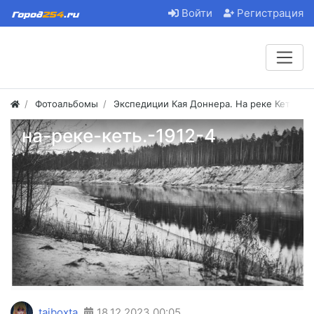
Войти
Регистрация
Фотоальбомы
Экспедиции Кая Доннера. На реке Кеть. 19
на-реке-кеть.-1912-4
taiboxta
18.12.2023
00:05