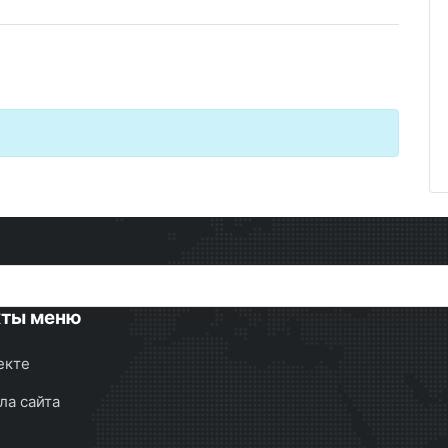
кты меню
екте
ла сайта