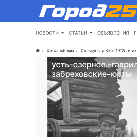
НОВОСТИ
СТАТЬИ
ОБЪЯВЛЕНИЯ
Г
Фотоальбомы
Селькупы р.Кеть 1912г. и и
усть-озерное.-гаври
забреховские-юрты