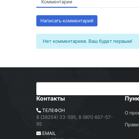
Комментарии
Написать комментарий
Нет комментариев. Ваш будет первым!
Контакты
Пун
ТЕЛЕФОН
О про
8 (38254) 33-595, 8 (901) 607-57-
95
Прави
EMAIL