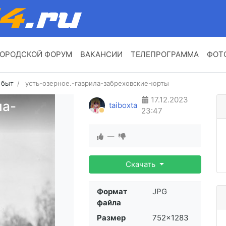
ОРОДСКОЙ ФОРУМ
ВАКАНСИИ
ТЕЛЕПРОГРАММА
ФОТ
х быт
усть-озерное.-гаврила-забреховские-юрты
17.12.2023
ла-
taiboxta
23:47
—
Скачать
Формат
JPG
файла
Размер
752×1283