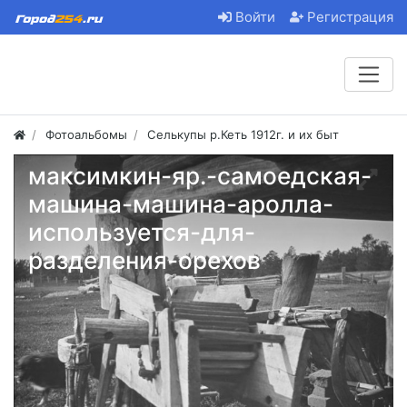
Войти
Регистрация
Фотоальбомы
Селькупы р.Кеть 1912г. и их быт
максимкин-яр.-самоедская-
машина-машина-аролла-
используется-для-
разделения-орехов