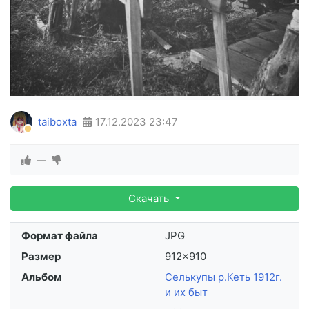
taiboxta
17.12.2023
23:47
—
Скачать
Формат файла
JPG
Размер
912×910
Альбом
Селькупы р.Кеть 1912г.
и их быт