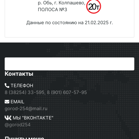
р. Обь, г. Колпашево,
ПОЛОСА №3
Данные по состоянию на 21.02.2025 г.
Контакты
ТЕЛЕФОН
8 (38254) 33-595, 8 (901) 607-57-95
EMAIL
gorod-254@mail.ru
МЫ "ВКОНТАКТЕ"
@gorod254
Пункты меню