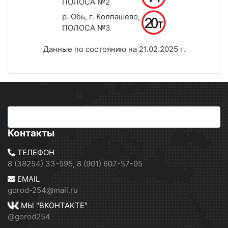
ПОЛОСА №2
р. Обь, г. Колпашево,
ПОЛОСА №3
Данные по состоянию на 21.02.2025 г.
Контакты
ТЕЛЕФОН
8 (38254) 33-595, 8 (901) 607-57-95
EMAIL
gorod-254@mail.ru
МЫ "ВКОНТАКТЕ"
@gorod254