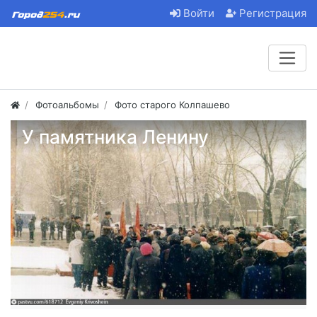
Войти
Регистрация
Фотоальбомы
Фото старого Колпашево
У памятника Ленину