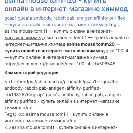
esirna mouse tomm20 - купить
онлайн в интернет-магазине химмед
gcap1 guca1a antibody, rabbit pab, antigen affinity purified
— купить онлайн в интернет-магазине химмед
Tegs:
esirna mouse tom1l1 — купить онлайн в интернет-
магазине химмед
esirna mouse tom1l1 — купить онлайн в
интернет-магазине химмед
esirna mouse tomm20 —
купить онлайн в интернет-магазине химмед
gcat 100 ul
— купить онлайн в интернет-магазине химмед
https://chimmed.ru/products/gcat-100-ul-id=506545
Комментарий редакции
<a href=https://chimmed.ru/products/gcap1---guca1a-
antibody-rabbit-pab-antigen-affinity-purified-
id=1632576>gcap1 guca1a antibody, rabbit pab, antigen
affinity purified - купить онлайн в интернет-магазине
химмед </a>
Tegs: <u>esirna mouse tom1l1 - купить онлайн в
интернет-магазине химмед </u>
<i>esirna mouse tom1l1 - купить онлайн в интернет-