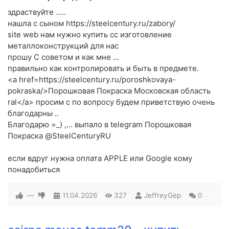
здраствуйте .....
нашла с сыном https://steelcentury.ru/zabory/
site web нам нужно купить cc изготовление
металлоконструкций для нас
прошу C советом и как мне ...
правильно как контролировать и быть в предмете.
<a href=https://steelcentury.ru/poroshkovaya-
pokraska/>Порошковая Покраска Московская область
ral</a> просим c по вопросу будем приветствую очень
благодарны ..
Благодарю =_) ,... выпало в telegram Порошковая
Покраска @SteelCenturyRU
если вдруг нужна оплата APPLE или Google кому
понадобиться
—
11.04.2026
327
JeffreyGep
0