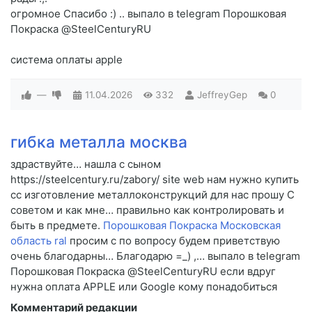
огромное Спасибо :) .. выпало в telegram Порошковая
Покраска @SteelCenturyRU
система оплаты apple
—
11.04.2026
332
JeffreyGep
0
гибка металла москва
здраствуйте… нашла с сыном
https://steelcentury.ru/zabory/ site web нам нужно купить
cc изготовление металлоконструкций для нас прошу C
советом и как мне… правильно как контролировать и
быть в предмете.
Порошковая Покраска Московская
область ral
просим c по вопросу будем приветствую
очень благодарны… Благодарю =_) ,… выпало в telegram
Порошковая Покраска @SteelCenturyRU если вдруг
нужна оплата APPLE или Google кому понадобиться
Комментарий редакции