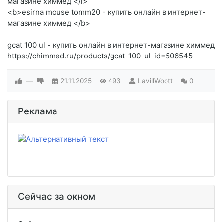
магазине химмед </i>
<b>esirna mouse tomm20 - купить онлайн в интернет-
магазине химмед </b>
gcat 100 ul - купить онлайн в интернет-магазине химмед
https://chimmed.ru/products/gcat-100-ul-id=506545
—
21.11.2025
493
LavillWoott
0
Реклама
Сейчас за окном