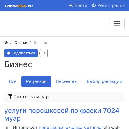
Войти
Регистрация
Статьи
Бизнес
Подписаться
0
Бизнес
Все
Рецензии
Переводы
Выбор редакции
Показать фильтр
услуги порошковой покраски 7024
муар
hi ,. Интересует
порошковая окраска металла
site web