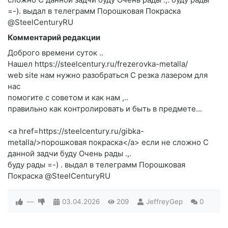
=-). выдал в телеграмм Порошковая Покраска
@SteelCenturyRU
Комментарий редакции
Доброго времени суток ..
Нашел https://steelcentury.ru/frezerovka-metalla/
web site нам нужно разобраться C резка лазером для
нас
помогите c советом и как нам ,..
правильно как контролировать и быть в предмете...
<a href=https://steelcentury.ru/gibka-
metalla/>порошковая покраска</a> если не сложно C
данной задчи буду Очень рады .,.
буду рады =-) . выдал в телеграмм Порошковая
Покраска @SteelCenturyRU
—
03.04.2026
209
JeffreyGep
0