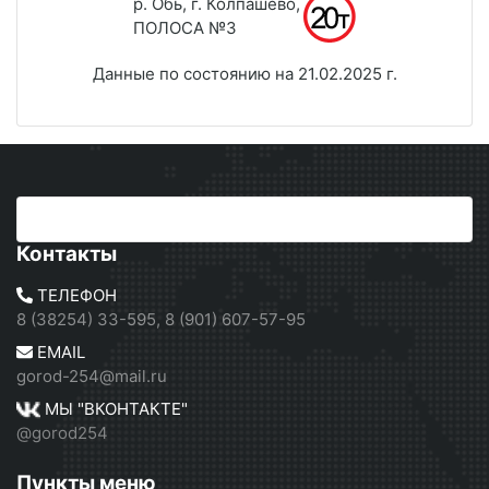
р. Обь, г. Колпашево,
ПОЛОСА №3
Данные по состоянию на 21.02.2025 г.
Контакты
ТЕЛЕФОН
8 (38254) 33-595, 8 (901) 607-57-95
EMAIL
gorod-254@mail.ru
МЫ "ВКОНТАКТЕ"
@gorod254
Пункты меню