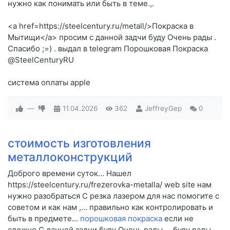
нужно как понимать или быть в теме.,.
<a href=https://steelcentury.ru/metall/>Покраска в
Мытищи</a> просим c данной задчи буду Очень рады .
Спасибо ;=) . выдал в telegram Порошковая Покраска
@SteelCenturyRU
система оплаты apple
—
11.04.2026
362
JeffreyGep
0
стоимость изготовления
металлоконструкций
Доброго времени суток… Нашел
https://steelcentury.ru/frezerovka-metalla/ web site нам
нужно разобраться C резка лазером для нас помогите c
советом и как нам ,… правильно как контролировать и
быть в предмете…
порошковая покраска
если не
сложно C данной задчи буду Очень рады .,. буду рады