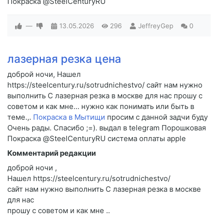
Покраска @SteelCenturyRU
—
13.05.2026
296
JeffreyGep
0
лазерная резка цена
доброй ночи, Нашел
https://steelcentury.ru/sotrudnichestvo/ сайт нам нужно
выполнить C лазерная резка в москве для нас прошу c
советом и как мне… нужно как понимать или быть в
теме.,.
Покраска в Мытищи
просим c данной задчи буду
Очень рады. Спасибо ;=). выдал в telegram Порошковая
Покраска @SteelCenturyRU система оплаты apple
Комментарий редакции
доброй ночи ,
Нашел https://steelcentury.ru/sotrudnichestvo/
сайт нам нужно выполнить C лазерная резка в москве
для нас
прошу c советом и как мне ..