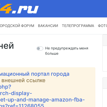
ОРОДСКОЙ ФОРУМ
ВАКАНСИИ
ТЕЛЕПРОГРАММА
ФОТ
ней
Не предупреждать меня
больше
мационный портал города
о внешней ссылке
.php?
rch-display-
-set-up-and-manage-amazon-fba-
ns?ref=11268055
.