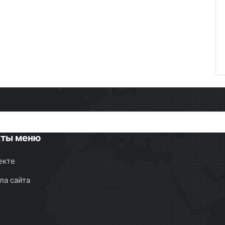
кты меню
екте
ла сайта