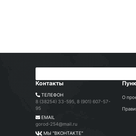
Контакты
Пун
ТЕЛЕФОН
О про
8 (38254) 33-595, 8 (901) 607-57-
95
Прави
EMAIL
gorod-254@mail.ru
МЫ "ВКОНТАКТЕ"