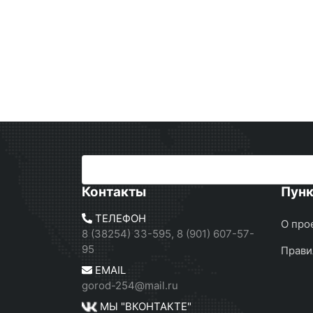
Контакты
Пун
ТЕЛЕФОН
О про
8 (38254) 33-595, 8 (901) 607-57-
95
Прави
EMAIL
gorod-254@mail.ru
МЫ "ВКОНТАКТЕ"