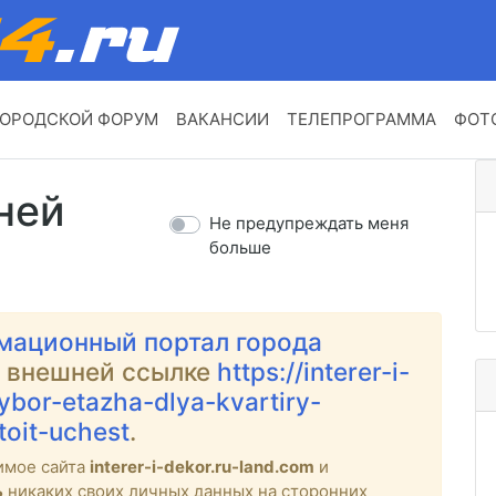
ОРОДСКОЙ ФОРУМ
ВАКАНСИИ
ТЕЛЕПРОГРАММА
ФОТ
ней
Не предупреждать меня
больше
мационный портал города
о внешней ссылке
https://interer-i-
ybor-etazha-dlya-kvartiry-
toit-uchest
.
имое сайта
interer-i-dekor.ru-land.com
и
ь
никаких своих личных данных на сторонних