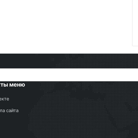
кты меню
екте
ла сайта